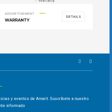
ADVERTISEMENT
AD
DETAILS
WARRANTY
HE
ticias y eventos de Amarit. Suscríbete a nuestro
nte informado