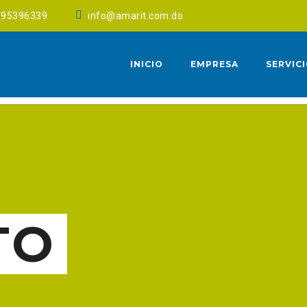
095396339
info@amarit.com.do
INICIO
EMPRESA
SERVIC
TO