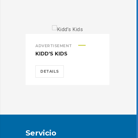
ADVERTISEMENT
ADVE
KIDD’S KIDS
EST
DETAILS
DE
Servicio