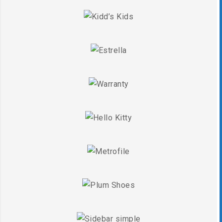
Y
S
LE