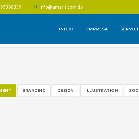
095396339
info@amarit.com.do
INICIO
EMPRESA
SERVIC
MENT
BRANDING
DESIGN
ILLUSTRATION
SOC