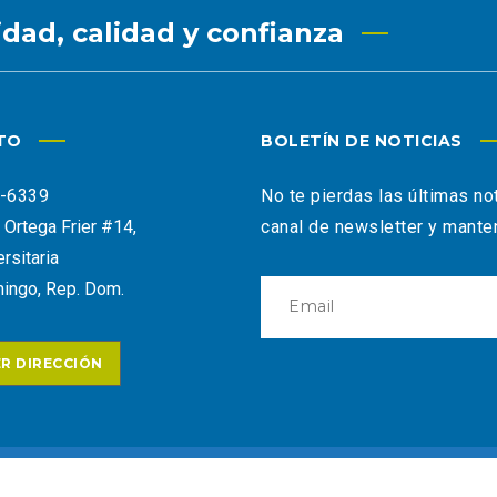
idad, calidad y confianza
TO
BOLETÍN DE NOTICIAS
9-6339
No te pierdas las últimas no
o Ortega Frier #14,
canal de newsletter y mante
rsitaria
ingo, Rep. Dom.
R DIRECCIÓN
s.