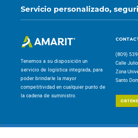
Servicio personalizado, segur
CONTAC
(809) 53
Tenemos a su disposición un
Calle Juli
servicio de logística integrada, para
Zona Unive
poder brindarle la mayor
Santo Dom
competitividad en cualquier punto de
la cadena de suministro.
OBTENE
© Copyright Amarit 2025. Todos los derechos reservado