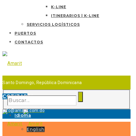
K-LINE
ITINERARIOS | K-LINE
SERVICIOS LOGÍSTICOS
PUERTOS
CONTACTOS
Santo Domingo, República Dominicana
COTIZAR
+18095396339
info@amarit.com.do
Idioma
English