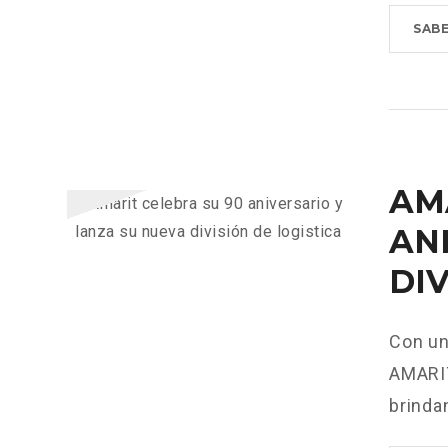
SAB
AM
AN
DIV
Con un
AMARIT
brinda