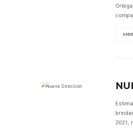
Ortega
compar
SAB
NU
Estima
brindar
2021, n