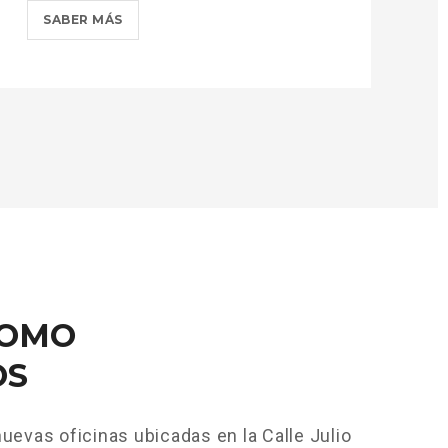
AMARIT
SABER MÁS
CELEBRA
SU
90
ANIVERSARIO
Y
LANZA
SU
NUEVA
DIVISIÓN
DE
LOGISTICA?
>
COMO
OS
uevas oficinas ubicadas en la Calle Julio