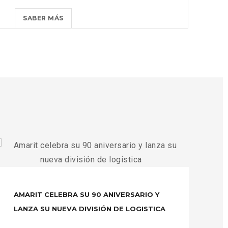
DIVISIÓN
HORARIOS
SABER MÁS
DE
DE
LOGISTICA?
DESPACHOS
>
ZONAS
FRANCAS
Y
ALMACENES
|
HIT?
>
AMARIT CELEBRA SU 90 ANIVERSARIO Y
E
LANZA SU NUEVA DIVISIÓN DE LOGISTICA
D