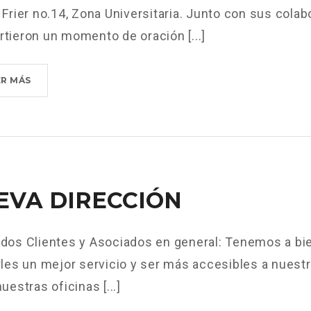
 Frier no.14, Zona Universitaria. Junto con sus cola
tieron un momento de oración [...]
SIEMPRE
ER MÁS
TENIENDO
A
DIOS
COMO
PRINCIPAL
GUÍA
EVA DIRECCIÓN
EN
SUS
ACTOS?
dos Clientes y Asociados en general: Tenemos a bie
>
les un mejor servicio y ser más accesibles a nuestros
uestras oficinas [...]