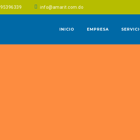
095396339
info@amarit.com.do
INICIO
EMPRESA
SERVIC